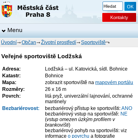
Kontakty
Menu
Úvodní
Občan
Životní prostředí
Sportoviště
Veřejné sportoviště Lodžská
Adresa:
Lodžská – ul. Katovická, sídl. Bohnice
Katastr:
Bohnice
Mapa:
zobrazit sportoviště na
mapovém portálu
Rozměry:
26 x 16 m
Povrch:
litá pryž, univerzální lajnování, ochranné
mantinely
Bezbariérovost:
bezbariérový přístup ke sportovišti:
ANO
bezbariérový vstup na sportoviště:
NE
(
vstup omezen úzkým profilem v
brankovišti
)
bezbariérový pohyb na sportovišti: viz
informace
o
povrchu
a fotografie