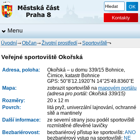
Kontakty
Menu
Úvodní
Občan
Životní prostředí
Sportoviště
Veřejné sportoviště Okořská
Adresa, poloha:
Okořská – u domu 339/15 Bohnice,
Čimice, katastr Bohnice
GPS: 50°8'12.1920"N 14°25'49.8360"E
Mapa:
zobrazit sportoviště na
mapovém portálu
(adresa pro portál: Okořská 339/15)
Rozměry:
20 x 12 m
Povrch:
litá pryž, univerzální lajnování, ochranné
sítě a mantinely
Další informace:
ze severní strany jsou podél sportoviště
rozmístěné dřevěné lavičky
Bezbariérovost:
bezbariérový přístup ke sportovišti:
ANO
bezbariérový vstup na sportoviště:
NE