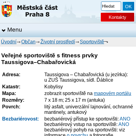
Kontakty
Menu
Úvodní
Občan
Životní prostředí
Sportoviště
Veřejné sportoviště s fitness prvky
Taussigova–Chabařovická
Adresa:
Taussigova – Chabařovická (u jezírka):
u ZUŠ Taussigova, sídl. Ďáblice
Katastr:
Kobylisy
Mapa:
zobrazit sportoviště na
mapovém portálu
Rozměry:
7 x 18 m; 25 x 17 m (antuka)
Povrch:
litý asfalt, univerzální lajnování, ochranné
mantinely, antukový
Bezbariérovost:
bezbariérový přístup ke sportovišti:
ANO
bezbariérový vstup na sportoviště:
ANO
bezbariérový pohyb na sportovišti: viz
informace
o povrchu
a fotografie