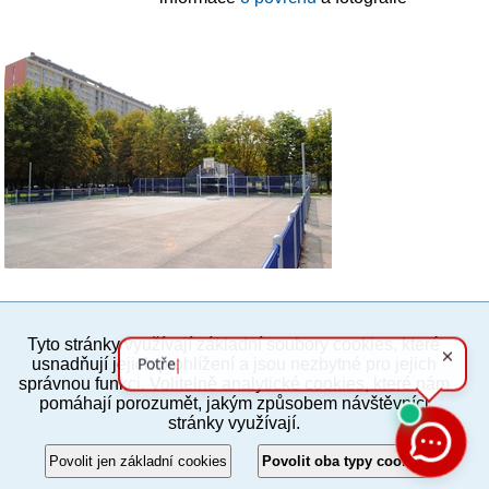
Tyto stránky využívají základní soubory cookies, které
PC verze
ENG
usnadňují jejich prohlížení a jsou nezbytné pro jejich
správnou funkci. Volitelně analytické cookies, které nám
pomáhají porozumět, jakým způsobem návštěvníci
Povinné a praktické informace
stránky využívají.
© 2012–2019 MČ Praha 8
Povolit jen základní cookies
Povolit oba typy cookies