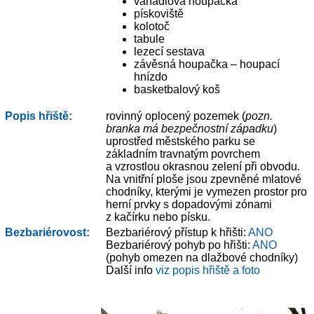
vahadlová houpačka
pískoviště
kolotoč
tabule
lezecí sestava
závěsná houpačka – houpací
hnízdo
basketbalový koš
Popis hřiště:
rovinný oplocený pozemek (
pozn.
branka má bezpečnostní západku
)
uprostřed městského parku se
základním travnatým povrchem
a vzrostlou okrasnou zelení při obvodu.
Na vnitřní ploše jsou zpevněné mlatové
chodníky, kterými je vymezen prostor pro
herní prvky s dopadovými zónami
z kačírku nebo písku.
Bezbariérovost:
Bezbariérový přístup k hřišti:
ANO
Bezbariérový pohyb po hřišti:
ANO
(pohyb omezen na dlažbové chodníky)
Další info
viz popis hřiště a foto