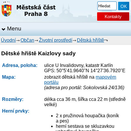
Kontakty
Menu
Úvodní
Občan
Životní prostředí
Dětská hřiště
Dětské hřiště Kaizlovy sady
Adresa, poloha:
ulice U Invalidovny, katastr Karlín
GPS: 50°5'41.9640"N 14°27'36.7920"E
Mapa:
zobrazit dětská hřiště na
mapovém
portálu
(adresa pro portál: Sokolovská 24/136)
Rozměry:
délka cca 36 m, šířka cca 22 m (středně
velké)
Herní prvky:
2 x pružinová houpačka (koník
a pes)
herní sestava se skluzavkou