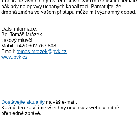
k ochraně životního prostředí. Navíc vám může ušetřit nemalé
náklady na opravy ucpaných kanalizací. Pamatujte, že i
drobná změna ve vašem přístupu může mít významný dopad.
Další informace:
Bc. Tomáš Mrázek
tiskový mluvčí
Mobil: +420 602 767 808
Email:
tomas.mrazek@pvk.cz
www.pvk.cz
Dostávejte aktuality
na váš e-mail.
Každý den zasíláme všechny novinky z webu v jedné
přehledné zprávě.