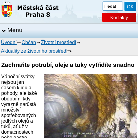
Kontakty
Menu
Úvodní
Občan
Životní prostředí
Aktuality ze životního prostředí
Zachraňte potrubí, oleje a tuky vytřídíte snadno
Vánoční svátky
nejsou jen
časem klidu a
pohody, ale také
obdobím, kdy
výrazně narůstá
množství
spotřebovaných
jedlých olejů a
tuků, ať už v
domácnostech
nebo gastro