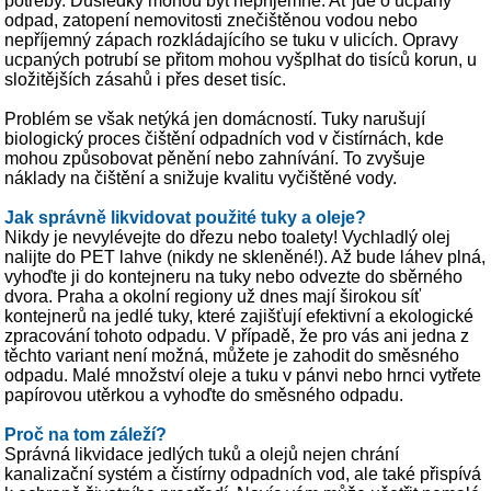
potřeby. Důsledky mohou být nepříjemné. Ať jde o ucpaný
odpad, zatopení nemovitosti znečištěnou vodou nebo
nepříjemný zápach rozkládajícího se tuku v ulicích. Opravy
ucpaných potrubí se přitom mohou vyšplhat do tisíců korun, u
složitějších zásahů i přes deset tisíc.
Problém se však netýká jen domácností. Tuky narušují
biologický proces čištění odpadních vod v čistírnách, kde
mohou způsobovat pěnění nebo zahnívání. To zvyšuje
náklady na čištění a snižuje kvalitu vyčištěné vody.
Jak správně likvidovat použité tuky a oleje?
Nikdy je nevylévejte do dřezu nebo toalety! Vychladlý olej
nalijte do PET lahve (nikdy ne skleněné!). Až bude láhev plná,
vyhoďte ji do kontejneru na tuky nebo odvezte do sběrného
dvora. Praha a okolní regiony už dnes mají širokou síť
kontejnerů na jedlé tuky, které zajišťují efektivní a ekologické
zpracování tohoto odpadu. V případě, že pro vás ani jedna z
těchto variant není možná, můžete je zahodit do směsného
odpadu. Malé množství oleje a tuku v pánvi nebo hrnci vytřete
papírovou utěrkou a vyhoďte do směsného odpadu.
Proč na tom záleží?
Správná likvidace jedlých tuků a olejů nejen chrání
kanalizační systém a čistírny odpadních vod, ale také přispívá