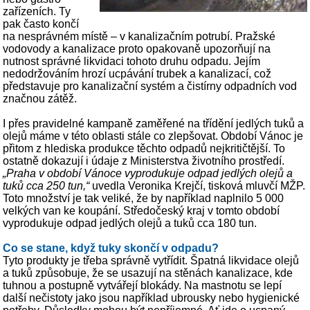
zařízeních. Ty
pak často končí
na nesprávném místě – v kanalizačním potrubí. Pražské
vodovody a kanalizace proto opakovaně upozorňují na
nutnost správné likvidaci tohoto druhu odpadu. Jejím
nedodržováním hrozí ucpávání trubek a kanalizací, což
představuje pro kanalizační systém a čistírny odpadních vod
značnou zátěž.
I přes pravidelné kampaně zaměřené na třídění jedlých tuků a
olejů máme v této oblasti stále co zlepšovat. Období Vánoc je
přitom z hlediska produkce těchto odpadů nejkritičtější. To
ostatně dokazují i údaje z Ministerstva životního prostředí.
„Praha v období Vánoce vyprodukuje odpad jedlých olejů a
tuků cca 250 tun,“
uvedla Veronika Krejčí, tisková mluvčí MŽP.
Toto množství je tak veliké, že by například naplnilo 5 000
velkých van ke koupání. Středočeský kraj v tomto období
vyprodukuje odpad jedlých olejů a tuků cca 180 tun.
Co se stane, když tuky skončí v odpadu?
Tyto produkty je třeba správně vytřídit. Špatná likvidace olejů
a tuků způsobuje, že se usazují na stěnách kanalizace, kde
tuhnou a postupně vytvářejí blokády. Na mastnotu se lepí
další nečistoty jako jsou například ubrousky nebo hygienické