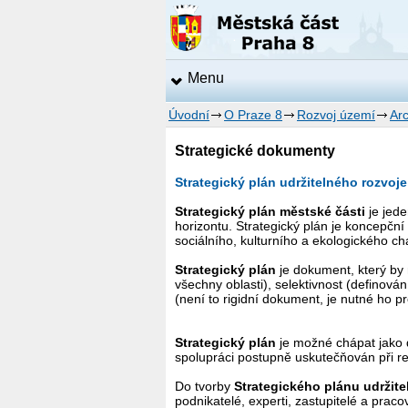
Menu
Úvodní
O Praze 8
Rozvoj území
Arc
Strategické dokumenty
Strategický plán udržitelného rozvoj
Strategický plán městské části
je jed
horizontu. Strategický plán je koncepčn
sociálního, kulturního a ekologického c
Strategický plán
je dokument, který by 
všechny oblasti), selektivnost (definová
(není to rigidní dokument, je nutné ho 
Strategický plán
je možné chápat jako 
spolupráci postupně uskutečňován při re
Do tvorby
Strategického plánu udržit
podnikatelé, experti, zastupitelé a prac