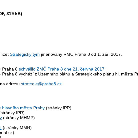
F, 319 kB)
lížet
Strategický tým
jmenovaný RMČ Praha 8 od 1. září 2017.
MČ Praha 8
schválilo ZMČ Praha 8 dne 21. června 2017
.
Č Praha 8 vychází z Územního plánu a Strategického plánu hl. města P
e na adresu
strategie@praha8.cz
je hlavního města Prahy
(stránky IPR)
stránky IPR)
y
(stránky MHMP)
í
(stránky MMR)
tal.cz)
)