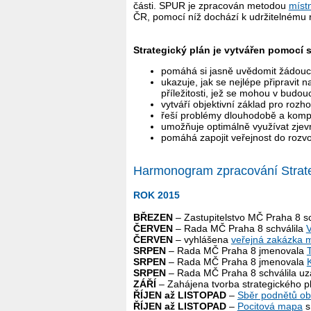
části. SPUR je zpracován metodou
míst
ČR, pomocí níž dochází k udržitelnému roz
Strategický plán je vytvářen pomocí s
pomáhá si jasně uvědomit žádoucí
ukazuje, jak se nejlépe připravit
příležitosti, jež se mohou v budouc
vytváří objektivní základ pro rozho
řeší problémy dlouhodobě a komp
umožňuje optimálně využívat zjevné
pomáhá zapojit veřejnost do rozvoj
Harmonogram zpracování Strate
ROK 2015
BŘEZEN
– Zastupitelstvo MČ Praha 8 s
ČERVEN
– Rada MČ Praha 8 schválila
V
ČERVEN
– vyhlášena
veřejná zakázka 
SRPEN
– Rada MČ Praha 8 jmenovala
SRPEN
– Rada MČ Praha 8 jmenovala
SRPEN
– Rada MČ Praha 8 schválila u
ZÁŘÍ
– Zahájena tvorba strategického p
ŘÍJEN až LISTOPAD
–
Sběr podnětů o
ŘÍJEN až LISTOPAD
–
Pocitová mapa
s