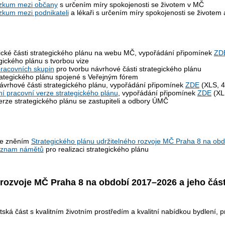
ůzkum mezi občany
s určením míry spokojenosti se životem v MČ
zkum mezi podnikateli
a lékaři s určením míry spokojenosti se živote
ické části strategického plánu na webu MČ, vypořádání připomínek
ZD
gického plánu s tvorbou vize
racovních skupin
pro tvorbu návrhové části strategického plánu
ategického plánu spojené s Veřejným fórem
ávrhové části strategického plánu, vypořádání připomínek
ZDE
(XLS, 4
í pracovní verze strategického plánu
, vypořádání připomínek
ZDE
(XL
rze strategického plánu se zastupiteli a odbory ÚMČ
se zněním
Strategického plánu udržitelného rozvoje MČ Praha 8 na o
znam námětů
pro realizaci strategického plánu
 rozvoje MČ Praha 8 na období 2017–2026 a jeho část
á část s kvalitním životním prostředím a kvalitní nabídkou bydlení, pr