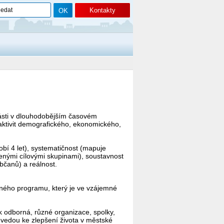
Kontakty
části v dlouhodobějším časovém
 aktivit demografického, ekonomického,
obí 4 let), systematičnost (mapuje
tčenými cílovými skupinami), soustavnost
bčanů) a reálnost.
ného programu, který je ve vzájemné
ak odborná, různé organizace, spolky,
é vedou ke zlepšení života v městské