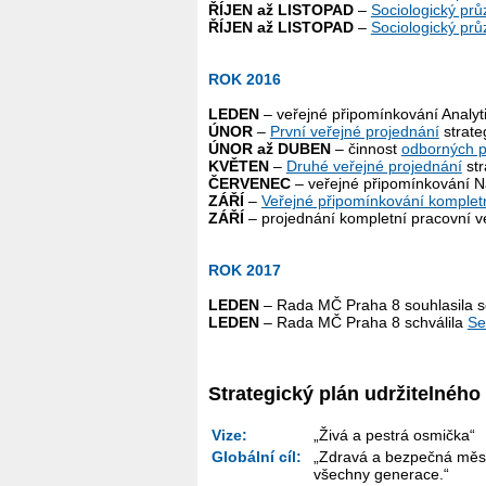
ŘÍJEN až LISTOPAD
–
Sociologický pr
ŘÍJEN až LISTOPAD
–
Sociologický prů
ROK 2016
LEDEN
– veřejné připomínkování Analyt
ÚNOR
–
První veřejné projednání
strate
ÚNOR až DUBEN
– činnost
odborných p
KVĚTEN
–
Druhé veřejné projednání
str
ČERVENEC
– veřejné připomínkování N
ZÁŘÍ
–
Veřejné připomínkování kompletn
ZÁŘÍ
– projednání kompletní pracovní ve
ROK 2017
LEDEN
– Rada MČ Praha 8 souhlasila 
LEDEN
– Rada MČ Praha 8 schválila
Se
Strategický plán udržitelného
Vize:
„Živá a pestrá osmička“
Globální cíl:
„Zdravá a bezpečná městsk
všechny generace.“