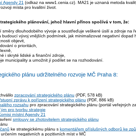
ní Agendy 21
(odkaz na www1.cenia.cz). MA21 je uznaná metoda kvality
voji místa pro kvalitní život.
trategického plánování, jehož hlavní přínos spočívá v tom, že:
 směry dlouhodobého vývoje a soustřeďuje veškeré úsilí a zdroje na ř
 na budoucí vývoj vnějších podmínek, jak minimalizovat negativní dopad
nosti objevit,
dování o prioritách,
lexně,
 i skryté lidské a finanční zdroje,
e municipality a umožnit jí podílet se na rozhodování.
gického plánu udržitelného rozvoje MČ Praha 8:
chválilo
zpracování strategického plánu
(PDF, 578 kB)
stupní zprávu k pořízení strategického plánu
(PDF, 886 kB)
malého rozsahu
pro zpracování strategického plánu (portál veřejných 
Tým pro tvorbu strategie
Komisi místní Agendy 21
zavření
smlouvy se zhotovitelem strategického plánu
lánu
bčanů
ke strategickému plánu s
komentářem příslušných odborů ke způ
 určením negativních a pozitivních míst v MČ