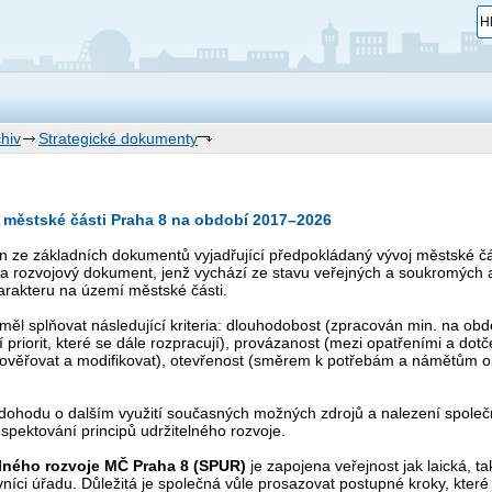
hiv
Strategické dokumenty
e městské části Praha 8 na období 2017–2026
en ze základních dokumentů vyjadřující předpokládaný vývoj městské 
í a rozvojový dokument, jenž vychází ze stavu veřejných a soukromých
harakteru na území městské části.
měl splňovat následující kriteria: dlouhodobost (zpracován min. na obd
ní priorit, které se dále rozpracují), provázanost (mezi opatřeními a do
prověřovat a modifikovat), otevřenost (směrem k potřebám a námětům o
dohodu o dalším využití současných možných zdrojů a nalezení společ
spektování principů udržitelného rozvoje.
elného rozvoje MČ Praha 8 (SPUR)
je zapojena veřejnost jak laická, t
ovníci úřadu. Důležitá je společná vůle prosazovat postupné kroky, kter