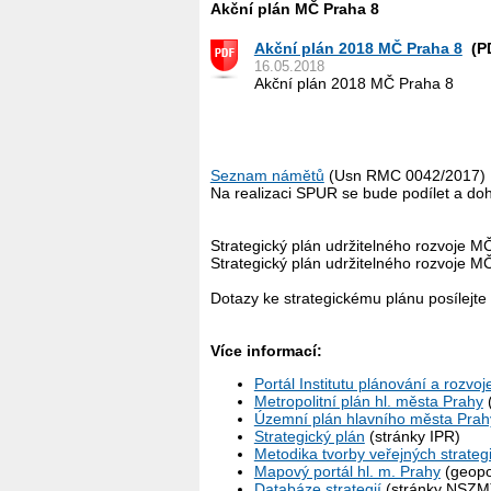
Akční plán MČ Praha 8
Akční plán 2018 MČ Praha 8
(PD
16.05.2018
Akční plán 2018 MČ Praha 8
Seznam námětů
(Usn RMC 0042/2017)
Na realizaci SPUR se bude podílet a doh
Strategický plán udržitelného rozvoje 
Strategický plán udržitelného rozvoje M
Dotazy ke strategickému plánu posílejt
Více informací:
Portál Institutu plánování a rozvo
Metropolitní plán hl. města Prahy
(
Územní plán hlavního města Prah
Strategický plán
(stránky IPR)
Metodika tvorby veřejných strategi
Mapový portál hl. m. Prahy
(geopor
Databáze strategií
(stránky NSZM