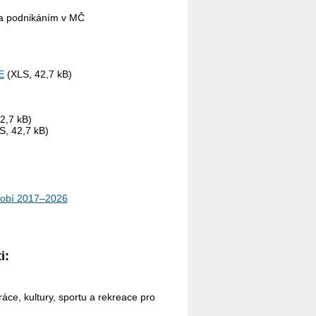
m a podnikáním v MČ
E
(XLS, 42,7 kB)
2,7 kB)
S, 42,7 kB)
bdobí 2017–2026
i:
áce, kultury, sportu a rekreace pro