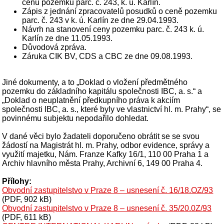
cenu pozemku parc. č. 243, k. ú. Karlín.
Zápis z jednání zpracovatelů posudků o ceně pozemku
parc. č. 243 v k. ú. Karlín ze dne 29.04.1993.
Návrh na stanovení ceny pozemku parc. č. 243 k. ú.
Karlín ze dne 11.05.1993.
Důvodová zpráva.
Záruka CIK BV, CDS a CBC ze dne 09.08.1993.
Jiné dokumenty, a to „Doklad o vložení předmětného
pozemku do základního kapitálu společnosti IBC, a. s.“ a
„Doklad o neuplatnění předkupního práva k akciím
společnosti IBC, a. s., které byly ve vlastnictví hl. m. Prahy“, se
povinnému subjektu nepodařilo dohledat.
V dané věci bylo žadateli doporučeno obrátit se se svou
žádostí na Magistrát hl. m. Prahy, odbor evidence, správy a
využití majetku, Nám. Franze Kafky 16/1, 110 00 Praha 1 a
Archiv hlavního města Prahy, Archivní 6, 149 00 Praha 4.
Přílohy:
Obvodní zastupitelstvo v Praze 8 – usnesení č. 16/18.OZ/93
(PDF, 902 kB)
Obvodní zastupitelstvo v Praze 8 – usnesení č. 35/20.0Z/93
(PDF, 611 kB)