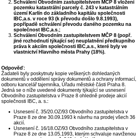
Schválení Obvodním zastupitelstvem MČP 8 vložení
pozemku katastrální parcely č. 243 v katastrálním
území Karlín do základního kapitálu společnosti
IBC,a.s. v roce 93 (k převodu došlo 9.8.1993),
popřípadě schválení převodu daného pozemku na
společnost IBC,a.s.;
Schválení Obvodním zastupitelstvem MČP 8 (popř.
jiné rozhodnutí týkající se) neuplatnění předkupního
práva k akciím společnosti IBC,a.s., které byly ve
vlastnictví Hlavního města Prahy (18%).
Odpověď:
Žadateli byly poskytnuty kopie veškerých dohledaných
dokumentů v oddělení správy dokumentů a ochrany informací,
odboru kancelář tajemníka, Úřadu městské části Praha 8.
Jedná se o níže uvedené dokumenty týkající se usnesení
Obvodního zastupitelstva v Praze 8 ohledně prodeje akcií
společnosti IBC, a. s.:
Usnesení č. 35/20.OZ/93 Obvodního zastupitelstva v
Praze 8 ze dne 30.09.1993 k návrhu na prodej všech 36
akcií.
Usnesení č. 16/18.OZ/93 Obvodního zastupitelstva v
Praze 8 ze dne 13.05.1993, kterým schvaluje navrženou