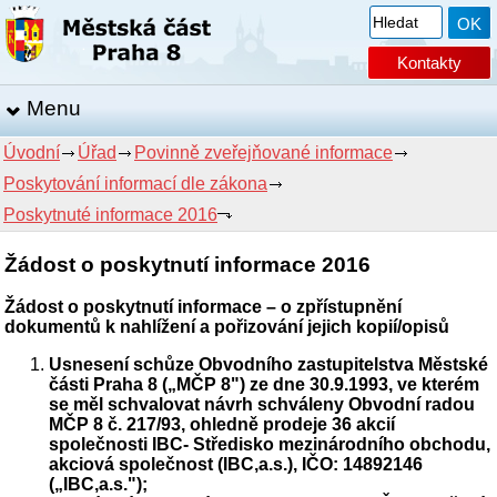
Kontakty
Menu
Úvodní
Úřad
Povinně zveřejňované informace
Poskytování informací dle zákona
Poskytnuté informace 2016
Žádost o poskytnutí informace 2016
Žádost o poskytnutí informace – o zpřístupnění
dokumentů k nahlížení a pořizování jejich kopií/opisů
Usnesení schůze Obvodního zastupitelstva Městské
části Praha 8 („MČP 8") ze dne 30.9.1993, ve kterém
se měl schvalovat návrh schváleny Obvodní radou
MČP 8 č. 217/93, ohledně prodeje 36 akcií
společnosti IBC- Středisko mezinárodního obchodu,
akciová společnost (IBC,a.s.), IČO: 14892146
(„IBC,a.s.");