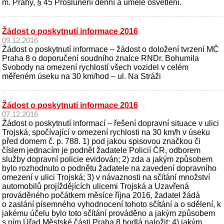
m. Prahy, § 45 Proslunění denní a umělé osvětlení.
Žádost o poskytnutí informace 2016
09.12.2016
Žádost o poskytnutí informace – žádost o doložení tvrzení MČ
Praha 8 o doporučení soudního znalce RNDr. Bohumila
Svobody na omezení rychlostí všech vozidel v celém
měřeném úseku na 30 km/hod – ul. Na Stráži
Žádost o poskytnutí informace 2016
07.12.2016
Žádost o poskytnutí informací – řešení dopravní situace v ulici
Trojská, spočívající v omezení rychlosti na 30 km/h v úseku
před domem č. p. 788. 1) pod jakou spisovou značkou či
číslem jednacím je podnět žadatele Policií ČR, odborem
služby dopravní policie evidován; 2) zda a jakým způsobem
bylo rozhodnuto o podnětu žadatele na zavedení dopravního
omezení v ulici Trojská; 3) v návaznosti na sčítání množství
automobilů projíždějících ulicemi Trojská a Uzavřená
prováděného počátkem měsíce října 2016, žadatel žádá
o zaslání písemného vyhodnocení tohoto sčítání a o sdělení, k
jakému účelu bylo toto sčítání prováděno a jakým způsobem
s ním Úřad Městské části Praha 8 hodlá naložit; 4) jakým