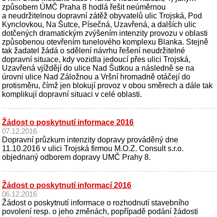
způsobem ÚMČ Praha 8 hodlá řešit neúměrnou
a neudržitelnou dopravní zátěž obyvatelů ulic Trojská, Pod
Kynclovkou, Na Šutce, Písečná, Uzavřená, a dalších ulic
dotčených dramatickým zvýšením intenzity provozu v oblasti
způsobenou otevřením tunelového komplexu Blanka. Stejně
tak žadatel žádá o sdělení návrhu řešení neudržitelné
dopravní situace, kdy vozidla jedoucí přes ulici Trojská,
Uzavřená vjíždějí do ulice Nad Šutkou a následně se na
úrovni ulice Nad Záložnou a Vršní hromadně otáčejí do
protisměru, čímž jen blokují provoz v obou směrech a dále tak
komplikují dopravní situaci v celé oblasti.
Žádost o poskytnutí informace 2016
07.12.2016
Dopravní průzkum intenzity dopravy prováděný dne
11.10.2016 v ulici Trojská firmou M.O.Z. Consult s.r.o.
objednaný odborem dopravy UMČ Prahy 8.
Žádost o poskytnutí informací 2016
06.12.2016
Žádost o poskytnutí informace o rozhodnutí stavebního
povolení resp. o jeho změnách, popřípadě podání žádosti