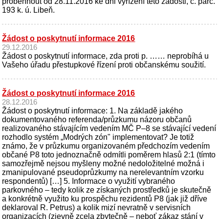
proběhnout od 28.11.2016 ke dni vyřízení této žádosti, č. parc.
193 k. ú. Libeň.
Žádost o poskytnutí informace 2016
29.12.2016
Žádost o poskytnutí informace, zda proti p. …… neprobíhá u
Vašeho úřadu přestupkové řízení proti občanskému soužití.
Žádost o poskytnutí informace 2016
28.12.2016
Žádost o poskytnutí informace: 1. Na základě jakého
dokumentovaného referenda/průzkumu názoru občanů
realizovaného stávajícím vedením MČ P–8 se stávající vedení
rozhodlo systém „Modrých zón" implementovat? Je totiž
známo, že v průzkumu organizovaném předchozím vedením
občané P8 toto jednoznačně odmítli poměrem hlasů 2:1 (tímto
samozřejmě nejsou myšleny možné nedoložitelné možná i
zmanipulované pseudoprůzkumy na nerelevantním vzorku
respondentů) […] 5. Informace o využití vybraného
parkovného – tedy kolik ze získaných prostředků je skutečně
a konkrétně využito ku prospěchu rezidentů P8 (jak již dříve
deklaroval R. Petrus) a kolik mizí nevratně v servisních
organizacích (zjevně zcela zbytečně – neboť zákaz stání v