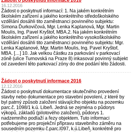
Žádost o poskytnutí informace 2016
16.12.2016
Žádost o poskytnutí informací: 1. Na jakém konkrétním
školském zařízení a jakého konkrétního středoškolského
vzdělání dosáhli tito zaměstnanci povinného subjektu:
Simona Ďurkovičová, Mgr. Lenka Kaplanová, Mgr. Martin
Moulis, Ing. Pavel Kryštof, MBA.2. Na jakém konkrétním
školském zařízení a jakého konkrétního vysokoškolského
vzdělání dosáhli tito zaměstnanci povinného subjektu: Mgr.
Lenka Kaplanové, Mgr. Martin Moulis, Ing. Pavel Kryštof,
MBA. […] 10. Jak velkou částku za parkování v parkovací
zóně (ulice Turnovská na Praze 8) inkasoval povinný subjekt
od zavedení této parkovací zóny do dne podání této žádosti.
Žádost o poskytnutí informace 2016
12.12.2016
Žádost o poskytnutí dokumentace skutečného provedení
stavby nebo dokumentace pro stavební povolení, z které by
byl patrný způsob založení stávajícího objektu na pozemku
parc.č. 1098/1 k.ú. Libeň. Jedná se zejména o půdorys
výkopů, základů (pilotového založení), půdorys 1.
nadzemního podlaží a řezy objektem. Tuto informaci
potřebujeme pro projekční přípravu stavebního záměru na
sousedním pozemku č.parc.l097, k.ú.Libeň, konkrétně pro