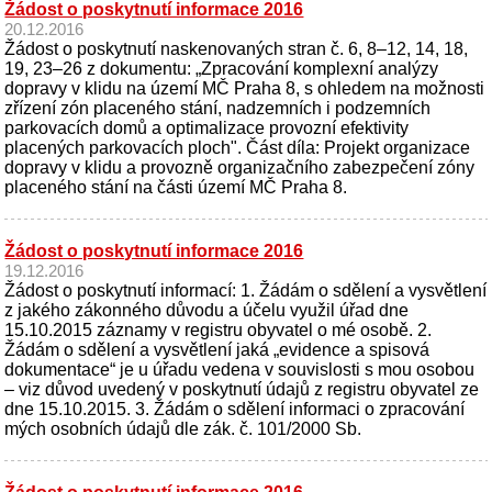
Žádost o poskytnutí informace 2016
20.12.2016
Žádost o poskytnutí naskenovaných stran č. 6, 8–12, 14, 18,
19, 23–26 z dokumentu: „Zpracování komplexní analýzy
dopravy v klidu na území MČ Praha 8, s ohledem na možnosti
zřízení zón placeného stání, nadzemních i podzemních
parkovacích domů a optimalizace provozní efektivity
placených parkovacích ploch". Část díla: Projekt organizace
dopravy v klidu a provozně organizačního zabezpečení zóny
placeného stání na části území MČ Praha 8.
Žádost o poskytnutí informace 2016
19.12.2016
Žádost o poskytnutí informací: 1. Žádám o sdělení a vysvětlení
z jakého zákonného důvodu a účelu využil úřad dne
15.10.2015 záznamy v registru obyvatel o mé osobě. 2.
Žádám o sdělení a vysvětlení jaká „evidence a spisová
dokumentace“ je u úřadu vedena v souvislosti s mou osobou
– viz důvod uvedený v poskytnutí údajů z registru obyvatel ze
dne 15.10.2015. 3. Žádám o sdělení informaci o zpracování
mých osobních údajů dle zák. č. 101/2000 Sb.