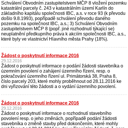
Schválení Obvodním zastupitelstvem MČP 8 vložení pozemku
katastrální parcely č. 243 v katastrálním území Karlín do
základního kapitálu společnosti IBC, a.s. v roce 93 (k převodu
došlo 9.8.1993), popřípadě schválení převodu daného
pozemku na společnost IBC, a.s.; 3) Schválení Obvodním
zastupitelstvem MČP 8 (popř. jiné rozhodnutí týkající se)
neuplatnění předkupního práva k akciím společnosti IBC, a.s.,
které byly ve vlastnictví Hlavního města Prahy (18%).
Žádost o poskytnutí informace 2016
29.12.2016
Žádost o poskytnutí informace o podání žádosti stavebníka o
územním povolení o zahájení územního řízení, resp. o
pokračování územního řízení ul. Primátorská 38, Praha 8,
číslo parcely 203, které mohly proběhnout od 28.11.2016 ke
dni vyřizování této žádosti a o vydání územního povolení.
Žádost o poskytnutí informace 2016
29.12.2016
Žádost o poskytnutí informace o rozhodnutí stavebního
povolení resp. o jeho změnách, popřípadě podání žádosti
stavebníka o změně stavby před dokončením, které mohly