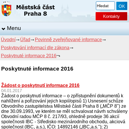
Kontakty
Menu
Úvodní
Úřad
Povinně zveřejňované informace
Poskytování informací dle zákona
Poskytnuté informace 2016
Poskytnuté informace 2016
Žádost o poskytnutí informace 2016
04.01.2017
Žádost o poskytnutí informace – o zpřístupnění dokumentů k
nahlížení a pořizování jejich kopií/opisů 1) Usnesení schůze
Obvodního zastupitelstva Městské části Praha 8 („MČP 8") ze
dne 30.09.1993, ve kterém se měl schvalovat návrh schváleny
Obvodní radou MČP 8 č. 217/93, ohledně prodeje 36 akcií
společnosti IBC - Středisko mezinárodního obchodu, akciová
společnost (IBC, a.s.), IČO: 14892146 („IBC,a.s."); 2)