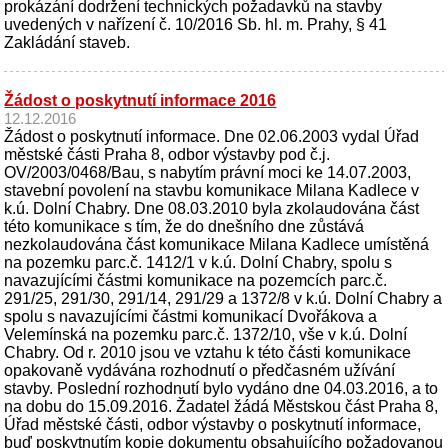
prokázání dodržení technických požadavků na stavby
uvedených v nařízení č. 10/2016 Sb. hl. m. Prahy, § 41
Zakládání staveb.
Žádost o poskytnutí informace 2016
12.12.2016
Žádost o poskytnutí informace. Dne 02.06.2003 vydal Úřad
městské části Praha 8, odbor výstavby pod č.j.
OV/2003/0468/Bau, s nabytím právní moci ke 14.07.2003,
stavební povolení na stavbu komunikace Milana Kadlece v
k.ú. Dolní Chabry. Dne 08.03.2010 byla zkolaudována část
této komunikace s tím, že do dnešního dne zůstává
nezkolaudována část komunikace Milana Kadlece umístěná
na pozemku parc.č. 1412/1 v k.ú. Dolní Chabry, spolu s
navazujícími částmi komunikace na pozemcích parc.č.
291/25, 291/30, 291/14, 291/29 a 1372/8 v k.ú. Dolní Chabry a
spolu s navazujícími částmi komunikací Dvořákova a
Velemínská na pozemku parc.č. 1372/10, vše v k.ú. Dolní
Chabry. Od r. 2010 jsou ve vztahu k této části komunikace
opakovaně vydávána rozhodnutí o předčasném užívání
stavby. Poslední rozhodnutí bylo vydáno dne 04.03.2016, a to
na dobu do 15.09.2016. Žadatel žádá Městskou část Praha 8,
Úřad městské části, odbor výstavby o poskytnutí informace,
buď poskytnutím kopie dokumentu obsahujícího požadovanou