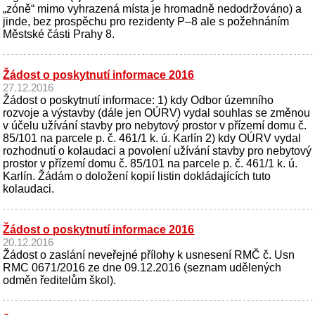
„zóně“ mimo vyhrazená místa je hromadně nedodržováno) a
jinde, bez prospěchu pro rezidenty P–8 ale s požehnáním
Městské části Prahy 8.
Žádost o poskytnutí informace 2016
27.12.2016
Žádost o poskytnutí informace: 1) kdy Odbor územního
rozvoje a výstavby (dále jen OÚRV) vydal souhlas se změnou
v účelu užívání stavby pro nebytový prostor v přízemí domu č.
85/101 na parcele p. č. 461/1 k. ú. Karlín 2) kdy OÚRV vydal
rozhodnutí o kolaudaci a povolení užívání stavby pro nebytový
prostor v přízemí domu č. 85/101 na parcele p. č. 461/1 k. ú.
Karlín. Žádám o doložení kopií listin dokládajících tuto
kolaudaci.
Žádost o poskytnutí informace 2016
20.12.2016
Žádost o zaslání neveřejné přílohy k usnesení RMČ č. Usn
RMC 0671/2016 ze dne 09.12.2016 (seznam udělených
odměn ředitelům škol).