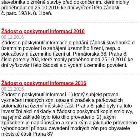
stavebníka o změně stavby před dokončením, které mohly
proběhnout od 25.10.2016 ke dni vyřízení této žádosti,
č. parc. 193 k. ú. Libeň.
Žádost o poskytnutí informací 2016
06.12.2016
Žádost o poskytnutí informace o podání žádosti stavebníka o
územním povolení o zahájení územního řízení, resp. o
pokračování územního řízení ul. Primátorská 38, Praha 8,
číslo parcely 203, které mohly proběhnout od 25.10.2016 ke
dni vyřizování této žádosti a o vydání územního povolení.
Žádost o poskytnutí informace 2016
06.12.2016
Žádost o poskytnutí informací. 1) který subjekt provedl
vyznačení modrých zón, osazení značek a parkovacích
automatů na území městské části Praha 8, jaké byly na tuto
investiční akci náklady a žádost o poskytnutí kopie smlouvy,
na jejímž základě bylo toto dílo provedeno. 2) jakým
způsobem je naplánováno a kdy a kým a jak bude provedeno
vyhodnocení přínosu zavedení modrých zón pro obyvatele
městské části Praha 8?