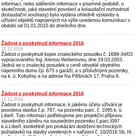
informaci, nebo sdělením informace v písemné podobě, o
skutečnosti, jaká stavební povolení a kolaudační rozhodnutí
(kolaudační souhlasy) byla vydána ohledně výstavby a
užívání objektů napojených na výše uvedenou komunikaci v
období od 01.01.2010 do dnešního dne.
Žádost o poskytnutí informace 2016
12.12.2016
Žádost o poskytnutí kopie znaleckého posudku č. 1688-34/03
vypracovaného Ing. Alenou Weberovou, dne 19.03.2003.
Jedná se o znalecký posudek o ceně obvyklé obytného
nájemního domu čp. 675 s garáží, a s příslušnými pozemky,
na k. ú. Kobylisy a na adrese Na Pěšinách 17, Praha 8.
Žádost o poskytnutí informace 2016
12.12.2016
Žádost o poskytnutí informace, k jakému účelu užívání je
povolena stavba č.p. 787, na pozemku parc. č. 1095 k. ú.
Libeň. Tuto informaci potřebujeme pro projekční přípravu
stavebního záměru na sousedním pozemku č.parc.l097
k.ú.Libeň, konkrétně pro prokázání dodržení technických
požadavků na stavby uvedených v nařízení č. 10/2016 Sb. hl.