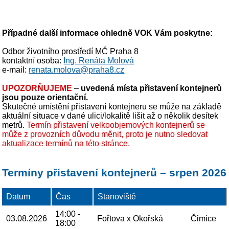
Případné další informace ohledně VOK Vám poskytne:
Odbor životního prostředí MČ Praha 8
kontaktní osoba:
Ing. Renáta Molová
e-mail:
renata.molova@praha8.cz
UPOZORŇUJEME
–
uvedená místa přistavení kontejnerů
jsou pouze orientační.
Skutečné umístění přistavení kontejneru se může na základě
aktuální situace v dané ulici/lokalitě lišit až o několik desítek
metrů.
Termín přistavení velkoobjemových kontejnerů se
může z provozních důvodu měnit, proto je nutno sledovat
aktualizace termínů na této stránce.
Termíny přistavení kontejnerů – srpen 2026
Datum
Čas
Stanoviště
14:00 -
03.08.2026
Fořtova x Okořská
Čimice
18:00