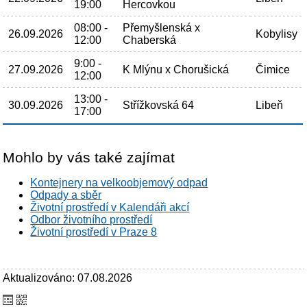
19:00
Hercovkou
08:00 -
Přemyšlenská x
26.09.2026
Kobylisy
12:00
Chaberská
9:00 -
27.09.2026
K Mlýnu x Chorušická
Čimice
12:00
13:00 -
30.09.2026
Střížkovská 64
Libeň
17:00
Mohlo by vás také zajímat
Kontejnery na velkoobjemový odpad
Odpady a sběr
Životní prostředí v Kalendáři akcí
Odbor životního prostředí
Životní prostředí v Praze 8
Aktualizováno: 07.08.2026