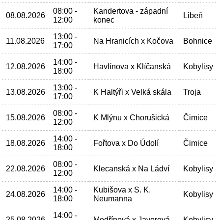
08:00 -
Kandertova - západní
08.08.2026
Libeň
12:00
konec
13:00 -
11.08.2026
Na Hranicích x Kočova
Bohnice
17:00
14:00 -
12.08.2026
Havlínova x Klíčanská
Kobylisy
18:00
13:00 -
13.08.2026
K Haltýři x Velká skála
Troja
17:00
08:00 -
15.08.2026
K Mlýnu x Chorušická
Čimice
12:00
14:00 -
18.08.2026
Fořtova x Do Údolí
Čimice
18:00
08:00 -
22.08.2026
Klecanská x Na Ládví
Kobylisy
12:00
14:00 -
Kubišova x S. K.
24.08.2026
Kobylisy
18:00
Neumanna
14:00 -
25.08.2026
Modřínová x Javorová
Kobylisy