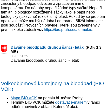
znečištěný bioodpad odvezen a zpracován mimo
kompostárnu. Do nádoby nepatří žádné typy sáčku! Nepatří
tam ani biologicky rozložitelné sáčky jako je papír nebo
biologicky (takzvaně) rozložitelný plast. Pokud by se problém
opakoval, může mu být nádoba i odebrána. Bližší informace
jsou součástí Provozních pravidel, které jsou zveřejněny v
prvním kroku žádosti viz:
https://bio.praha.eu/formular/
.
Dáváme bioodpadu druhou šanci - leták
(PDF, 1,3
MB)
06.03.2025
Dáváme bioodpadu druhou šanci - leták
Velkoobjemové kontejnery na bioodpad (BIO
VOK):
Mapa BIO VOK
na portálu hl. města Prahy
Termíny BIO VOK můžete
dostávat e-mailem
v rámci
odběru novinek z oblasti Kalendář akcí.