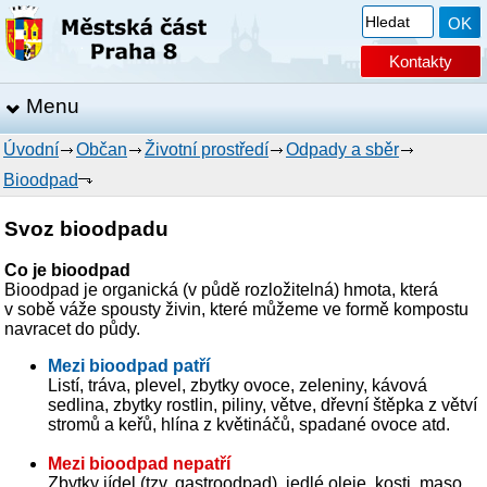
Kontakty
Menu
Úvodní
Občan
Životní prostředí
Odpady a sběr
Bioodpad
Svoz bioodpadu
Co je bioodpad
Bioodpad je organická (v půdě rozložitelná) hmota, která
v sobě váže spousty živin, které můžeme ve formě kompostu
navracet do půdy.
Mezi bioodpad patří
Listí, tráva, plevel, zbytky ovoce, zeleniny, kávová
sedlina, zbytky rostlin, piliny, větve, dřevní štěpka z větví
stromů a keřů, hlína z květináčů, spadané ovoce atd.
Mezi bioodpad nepatří
Zbytky jídel (tzv. gastroodpad), jedlé oleje, kosti, maso,