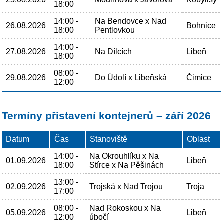
18:00
14:00 -
Na Bendovce x Nad
26.08.2026
Bohnice
18:00
Pentlovkou
14:00 -
27.08.2026
Na Dílcích
Libeň
18:00
08:00 -
29.08.2026
Do Údolí x Libeňská
Čimice
12:00
Termíny přistavení kontejnerů – září 2026
Datum
Čas
Stanoviště
Oblast
14:00 -
Na Okrouhlíku x Na
01.09.2026
Libeň
18:00
Stírce x Na Pěšinách
13:00 -
02.09.2026
Trojská x Nad Trojou
Troja
17:00
08:00 -
Nad Rokoskou x Na
05.09.2026
Libeň
12:00
úbočí