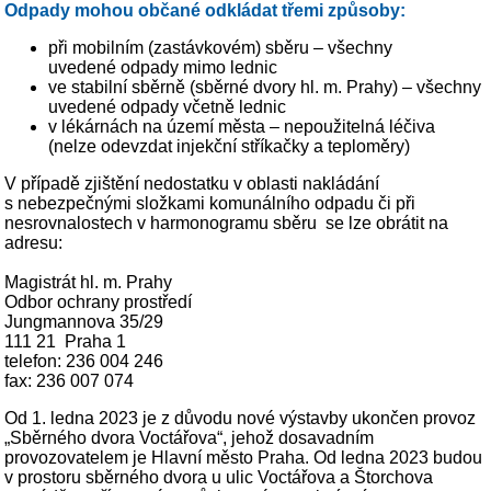
Odpady mohou občané odkládat třemi způsoby:
při mobilním (zastávkovém) sběru – všechny
uvedené odpady mimo lednic
ve stabilní sběrně (sběrné dvory hl. m. Prahy) – všechny
uvedené odpady včetně lednic
v lékárnách na území města – nepoužitelná léčiva
(nelze odevzdat injekční stříkačky a teploměry)
V případě zjištění nedostatku v oblasti nakládání
s nebezpečnými složkami komunálního odpadu či při
nesrovnalostech v harmonogramu sběru se lze obrátit na
adresu:
Magistrát hl. m. Prahy
Odbor ochrany prostředí
Jungmannova 35/29
111 21 Praha 1
telefon: 236 004 246
fax: 236 007 074
Od 1. ledna 2023 je z důvodu nové výstavby ukončen provoz
„Sběrného dvora Voctářova“, jehož dosavadním
provozovatelem je Hlavní město Praha. Od ledna 2023 budou
v prostoru sběrného dvora u ulic Voctářova a Štorchova