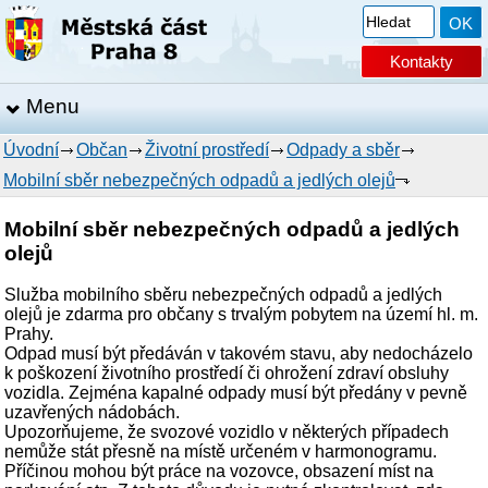
Kontakty
Menu
Úvodní
Občan
Životní prostředí
Odpady a sběr
Mobilní sběr nebezpečných odpadů a jedlých olejů
Mobilní sběr nebezpečných odpadů a jedlých
olejů
Služba mobilního sběru nebezpečných odpadů a jedlých
olejů je zdarma pro občany s trvalým pobytem na území hl. m.
Prahy.
Odpad musí být předáván v takovém stavu, aby nedocházelo
k poškození životního prostředí či ohrožení zdraví obsluhy
vozidla. Zejména kapalné odpady musí být předány v pevně
uzavřených nádobách.
Upozorňujeme, že svozové vozidlo v některých případech
nemůže stát přesně na místě určeném v harmonogramu.
Příčinou mohou být práce na vozovce, obsazení míst na