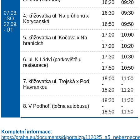
16:20
09:20
07.03.
16:30
09:30
4. křižovatka ul. Na průhonu x
- SO
-
-
Korycanská
22.09.
16:50
09:50
- ÚT
17:00
10:00
5. křižovatka ul. Kočova x Na
-
-
hranicích
17:20
10:20
17:30
10:30
6. ul. K Ládví (parkoviště u
-
-
restaurace)
17:50
10:50
18:00
11:00
7. křižovatka ul. Trojská x Pod
-
-
Havránkou
18:20
11:20
18:30
11:30
8. V Podhoří (točna autobusu)
-
-
18:50
11:50
Kompletní informace:
https://praha.eu/documents/d/portalzp/112025_a5_nebezpec