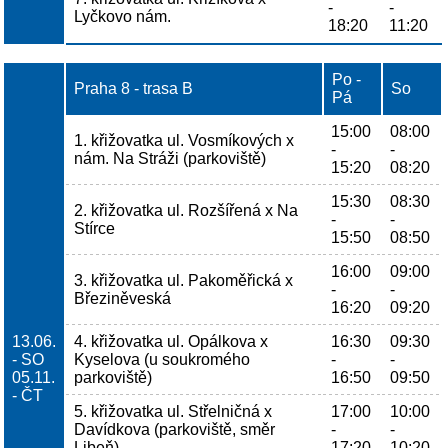
-
-
Lyčkovo nám.
18:20
11:20
Po -
Praha 8 - trasa B
So
Pá
15:00
08:00
1. křižovatka ul. Vosmíkových x
-
-
nám. Na Stráži (parkoviště)
15:20
08:20
15:30
08:30
2. křižovatka ul. Rozšířená x Na
-
-
Stírce
15:50
08:50
16:00
09:00
3. křižovatka ul. Pakoměřická x
-
-
Březiněveská
16:20
09:20
13.06.
4. křižovatka ul. Opálkova x
16:30
09:30
- SO
Kyselova (u soukromého
-
-
05.11.
parkoviště)
16:50
09:50
- ČT
5. křižovatka ul. Střelničná x
17:00
10:00
Davídkova (parkoviště, směr
-
-
Libeň)
17:20
10:20