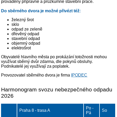
prováděny přípravné a průzkumné stavební práce.
Do sběrného dvora je možné přivézt též:
železný šrot
sklo
odpad ze zeleně
dřevěný odpad
stavební odpad
objemný odpad
elektrošrot
Obyvatelé hlavního města po prokázání totožnosti mohou
využívat sběrný dvůr zdarma, dle pokynů obsluhy.
Podnikatelé jej využívají za poplatek.
Provozovatel sběrného dvora je firma
IPODEC
Harmonogram svozu nebezpečného odpadu
2026
Po -
Praha 8 - trasa A
So
Pá