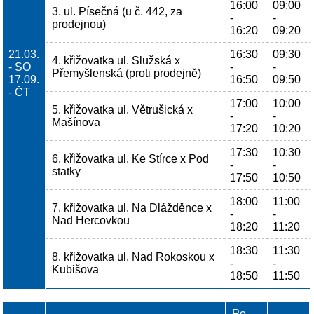
16:00
09:00
3. ul. Písečná (u č. 442, za
-
-
prodejnou)
16:20
09:20
21.03.
16:30
09:30
4. křižovatka ul. Služská x
- SO
-
-
Přemyšlenská (proti prodejně)
17.09.
16:50
09:50
- ČT
17:00
10:00
5. křižovatka ul. Větrušická x
-
-
Mašínova
17:20
10:20
17:30
10:30
6. křižovatka ul. Ke Stírce x Pod
-
-
statky
17:50
10:50
18:00
11:00
7. křižovatka ul. Na Dlážděnce x
-
-
Nad Hercovkou
18:20
11:20
18:30
11:30
8. křižovatka ul. Nad Rokoskou x
-
-
Kubišova
18:50
11:50
Po -