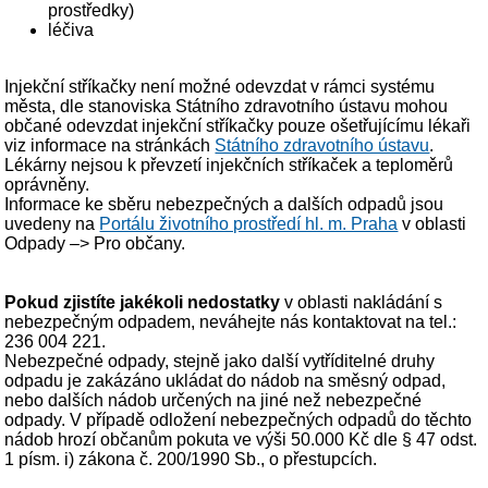
prostředky)
léčiva
Injekční stříkačky není možné odevzdat v rámci systému
města, dle stanoviska Státního zdravotního ústavu mohou
občané odevzdat injekční stříkačky pouze ošetřujícímu lékaři
viz informace na stránkách
Státního zdravotního ústavu
.
Lékárny nejsou k převzetí injekčních stříkaček a teploměrů
oprávněny.
Informace ke sběru nebezpečných a dalších odpadů jsou
uvedeny na
Portálu životního prostředí hl. m. Praha
v oblasti
Odpady –> Pro občany.
Pokud zjistíte jakékoli nedostatky
v oblasti nakládání s
nebezpečným odpadem, neváhejte nás kontaktovat na tel.:
236 004 221.
Nebezpečné odpady, stejně jako další vytříditelné druhy
odpadu je zakázáno ukládat do nádob na směsný odpad,
nebo dalších nádob určených na jiné než nebezpečné
odpady. V případě odložení nebezpečných odpadů do těchto
nádob hrozí občanům pokuta ve výši 50.000 Kč dle § 47 odst.
1 písm. i) zákona č. 200/1990 Sb., o přestupcích.