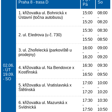
Praha 8 - trasa D
So
Pá
1. křižovatka ul. Bohnická x
15:00
08:00
Ústavní (točna autobusu)
-
-
15:20
08:20
15:30
08:30
2. ul. Eledrova (u č. 730)
-
-
15:50
08:50
16:00
09:00
3. ul. Zhořelecká (parkoviště u
-
-
prodejny)
16:20
09:20
02.06.
16:30
09:30
4. křižovatka ul. Na Bendovce x
- ÚT
-
-
Kostřínská
19.09.
16:50
09:50
- SO
17:00
10:00
5. křižovatka ul. Vratislavská x
-
-
Štětínská
17:20
10:20
17:30
10:30
6. křižovatka ul. Mazurská x
-
-
Svídnická
17:50
10:50