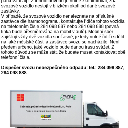
parkování atp. Z tohoto důvodu je nutné zkontrolovat, zda
svozové vozidlo nestojí v blízkém okolí od dané svozové
zastávky.
V případě, že svozové vozidlo nenaleznete na příslušné
zastávce dle harmonogramu, kontaktujte řidiče tohoto vozidla
na telefonním čísle 284 098 887 nebo 284 098 888 (pevná
linka bude přesměrována na mobil v autě). Mobilní sběr
zajišťují vždy dvě vozidla současně, je tedy nutné řidiči sdělit
na jaké městské části a zastávce svozu se nacházíte. Není
předem určeno, jaké vozidlo bude danou trasu svážet. Z
tohoto důvodu se může stát, že budete muset kontaktovat obě
telefonní čísla.
Dispečer svozu nebezpečného odpadu: tel.: 284 098 887,
284 098 888