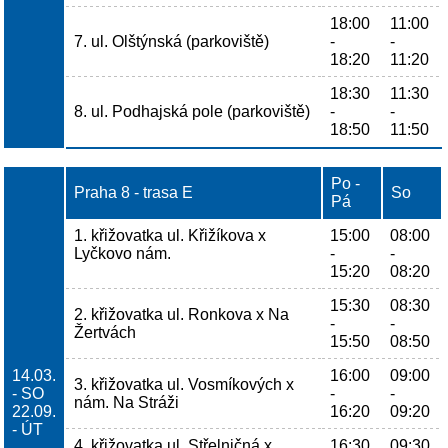
18:00
11:00
7. ul. Olštýnská (parkoviště)
-
-
18:20
11:20
18:30
11:30
8. ul. Podhajská pole (parkoviště)
-
-
18:50
11:50
Po -
Praha 8 - trasa E
So
Pá
1. křižovatka ul. Křižíkova x
15:00
08:00
Lyčkovo nám.
-
-
15:20
08:20
15:30
08:30
2. křižovatka ul. Ronkova x Na
-
-
Žertvách
15:50
08:50
14.03.
16:00
09:00
3. křižovatka ul. Vosmíkových x
- SO
-
-
nám. Na Stráži
22.09.
16:20
09:20
- ÚT
4. křižovatka ul. Střelničná x
16:30
09:30