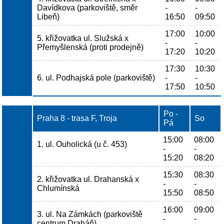
Davídkova (parkoviště, směr
-
-
Libeň)
16:50
09:50
17:00
10:00
5. křižovatka ul. Služská x
-
-
Přemyšlenská (proti prodejně)
17:20
10:20
17:30
10:30
6. ul. Podhajská pole (parkoviště)
-
-
17:50
10:50
Po -
Praha 8 - trasa F, Troja
So
Pá
15:00
08:00
1. ul. Ouholická (u č. 453)
-
-
15:20
08:20
15:30
08:30
2. křižovatka ul. Drahanská x
-
-
Chlumínská
15:50
08:50
16:00
09:00
3. ul. Na Zámkách (parkoviště
-
-
centrum Draháň)