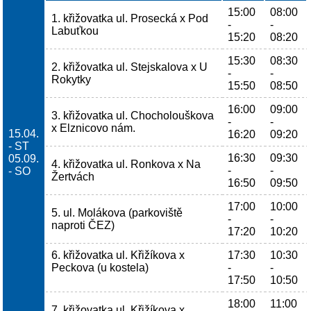
15:00
08:00
1. křižovatka ul. Prosecká x Pod
-
-
Labuťkou
15:20
08:20
15:30
08:30
2. křižovatka ul. Stejskalova x U
-
-
Rokytky
15:50
08:50
16:00
09:00
3. křižovatka ul. Chocholouškova
-
-
x Elznicovo nám.
15.04.
16:20
09:20
- ST
16:30
09:30
05.09.
4. křižovatka ul. Ronkova x Na
-
-
- SO
Žertvách
16:50
09:50
17:00
10:00
5. ul. Molákova (parkoviště
-
-
naproti ČEZ)
17:20
10:20
6. křižovatka ul. Křižíkova x
17:30
10:30
Peckova (u kostela)
-
-
17:50
10:50
18:00
11:00
7. křižovatka ul. Křižíkova x