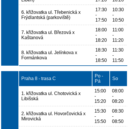
17:30
10:30
6. křižovatka ul. Třebenická x
-
-
Frýdlantská (parkoviště)
17:50
10:50
18:00
11:00
7. křižovatka ul. Březová x
-
-
Kaštanová
18:20
11:20
18:30
11:30
8. křižovatka ul. Jelínkova x
-
-
Formánkova
18:50
11:50
Po -
Praha 8 - trasa C
So
Pá
15:00
08:00
1. křižovatka ul. Chotovická x
-
-
Libišská
15:20
08:20
15:30
08:30
2. křižovatka ul. Hovorčovická x
-
-
Mirovická
15:50
08:50